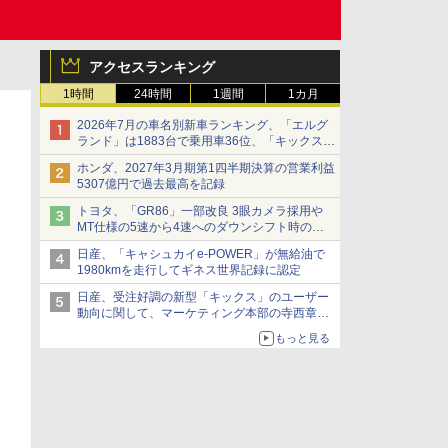
アクセスランキング
1時間
24時間
1週間
1カ月
2026年7月の車名別新車ランキング、「エルグ
ランド」は1883台で乗用車36位、「キックス」
は2591台で27位に
ホンダ、2027年3月期第1四半期決算の営業利益
5307億円で過去最高を記録
トヨタ、「GR86」一部改良 3眼カメラ採用や
MT仕様の5速から4速へのダウンシフト時の操
作性向上など
日産、「キャシュカイe-POWER」が無給油で
1980kmを走行してギネス世界記録に認定
日産、受注好調の新型「キックス」のユーザー
動向に関して、マーケティング本部の寺西章氏
が解説
もっと見る