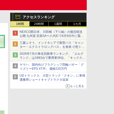
アクセスランキング
1時間
24時間
1週間
1カ月
NEXCO西日本、川田橋（下り線）の復旧状況
公開 九州道 宮原SA〜八代ICで8月9日中に緊急
車両を通行可能に
三菱ふそう、インドネシアで新型バス「キャン
ター・エクストラロングバス」を発表 小型トラ
ックベースの観光・旅客輸送向けバス
2026年7月の車名別新車ランキング、「エルグ
ランド」は1883台で乗用車36位、「キックス」
は2591台で27位に
ヤマハ、国内向けフラグシップ四輪バギー「グ
リズリーEPS XT-R」 価格220万円
UDトラックス、大型トラック「クオン」に車両
運搬用ショートキャブトラクタ追加
もっと見る