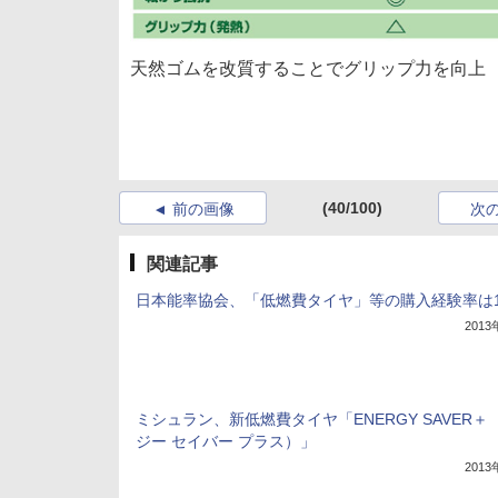
天然ゴムを改質することでグリップ力を向上
(40/100)
前の画像
次
関連記事
日本能率協会、「低燃費タイヤ」等の購入経験率は15
201
ミシュラン、新低燃費タイヤ「ENERGY SAVER＋
ジー セイバー プラス）」
201