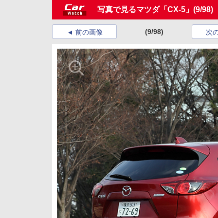
写真で見るマツダ「CX-5」
(9/98)
(9/98)
前の画像
次