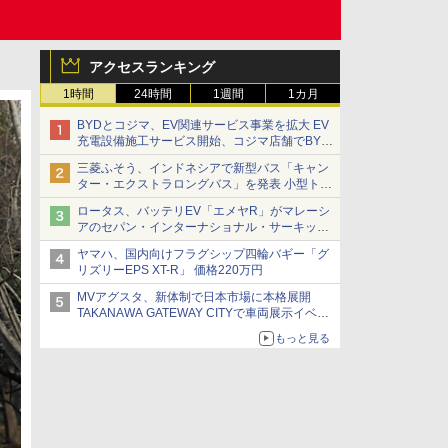
アクセスランキング
1時間
24時間
1週間
1カ月
BYDとコジマ、EV関連サービス事業を拡大 EV
充電設備施工サービス開始、コジマ店舗でBYD
車の展示・試乗イベントを強化
三菱ふそう、インドネシアで新型バス「キャン
ター・エクストラロングバス」を発表 小型トラ
ックベースの観光・旅客輸送向けバス
ロータス、バッテリEV「エメヤR」がマレーシ
アのセパン・インターナショナル・サーキット
のBEV最速タイムを樹立
ヤマハ、国内向けフラグシップ四輪バギー「グ
リズリーEPS XT-R」 価格220万円
MVアグスタ、新体制で日本市場に本格展開
TAKANAWA GATEWAY CITYで車両展示イベン
ト開催
もっと見る