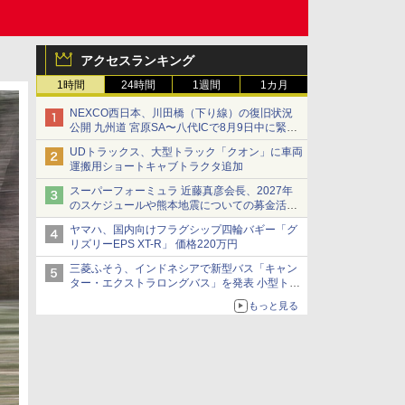
アクセスランキング
1時間
24時間
1週間
1カ月
NEXCO西日本、川田橋（下り線）の復旧状況
公開 九州道 宮原SA〜八代ICで8月9日中に緊急
車両を通行可能に
UDトラックス、大型トラック「クオン」に車両
運搬用ショートキャブトラクタ追加
スーパーフォーミュラ 近藤真彦会長、2027年
のスケジュールや熊本地震についての募金活動
を紹介
ヤマハ、国内向けフラグシップ四輪バギー「グ
リズリーEPS XT-R」 価格220万円
三菱ふそう、インドネシアで新型バス「キャン
ター・エクストラロングバス」を発表 小型トラ
ックベースの観光・旅客輸送向けバス
もっと見る