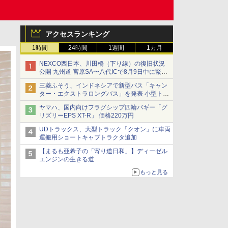
アクセスランキング
1時間
24時間
1週間
1カ月
NEXCO西日本、川田橋（下り線）の復旧状況
公開 九州道 宮原SA〜八代ICで8月9日中に緊急
車両を通行可能に
三菱ふそう、インドネシアで新型バス「キャン
ター・エクストラロングバス」を発表 小型トラ
ックベースの観光・旅客輸送向けバス
ヤマハ、国内向けフラグシップ四輪バギー「グ
リズリーEPS XT-R」 価格220万円
UDトラックス、大型トラック「クオン」に車両
運搬用ショートキャブトラクタ追加
【まるも亜希子の「寄り道日和」】ディーゼル
エンジンの生きる道
もっと見る