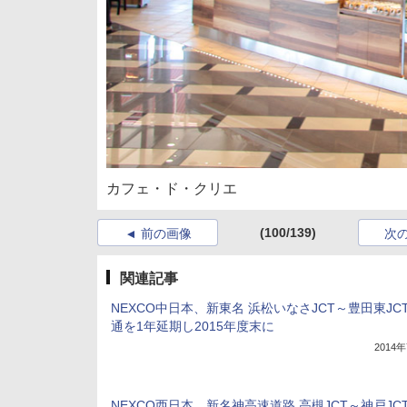
カフェ・ド・クリエ
(100/139)
前の画像
次
関連記事
NEXCO中日本、新東名 浜松いなさJCT～豊田東JC
通を1年延期し2015年度末に
2014
NEXCO西日本、新名神高速道路 高槻JCT～神戸JC