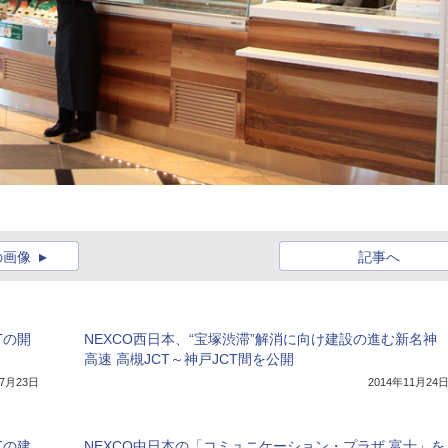
の画像
記事へ
Tの開
NEXCO西日本、“宝塚渋滞”解消に向け建設の進む新名神
高速 高槻JCT～神戸JCT間を公開
年7月23日
2014年11月24
Tの建
NEXCO中日本の「コミュニケーション・プラザ 富士」を