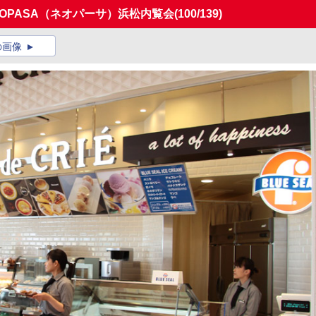
EOPASA（ネオパーサ）浜松内覧会
(100/139)
の画像