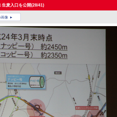
線 生麦入口を公開
(28/41)
の画像