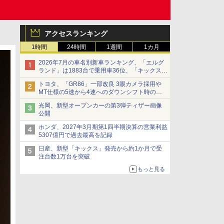
アクセスランキング
1時間
24時間
1週間
1カ月
2026年7月の車名別新車ランキング、「エルグ
ランド」は1883台で乗用車36位、「キックス」
は2591台で27位に
トヨタ、「GR86」一部改良 3眼カメラ採用や
MT仕様の5速から4速へのダウンシフト時の操
作性向上など
光岡、新型オープンカーの第3弾ティザー画像
公開
ホンダ、2027年3月期第1四半期決算の営業利益
5307億円で過去最高を記録
日産、新型「キックス」発売から約1か月で受
注台数1万台を突破
もっと見る