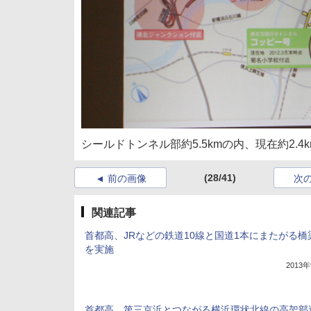
シールドトンネル部約5.5kmの内、現在約2.
(28/41)
前の画像
次
関連記事
首都高、JRなどの鉄道10線と国道1本にまたがる橋
を実施
2013
首都高、第三京浜とつながる横浜環状北線の高架部