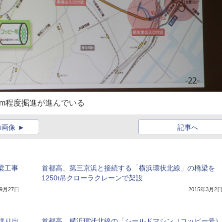
4km程度掘進が進んでいる
の画像
記事へ
梁工事
首都高、第三京浜と接続する「横浜環状北線」の橋梁を
1250t吊クローラクレーンで架設
年9月27日
2015年3月2
送り出
首都高、横浜環状北線の「シールドマシン（コッピー号）