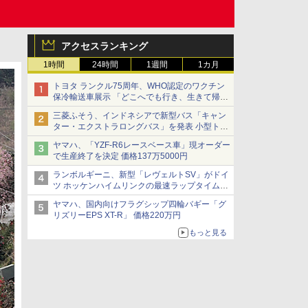
アクセスランキング
1時間
24時間
1週間
1カ月
トヨタ ランクル75周年、WHO認定のワクチン
保冷輸送車展示 「どこへでも行き、生きて帰っ
てこられる」ランドクルーザーで命をつなぐ
三菱ふそう、インドネシアで新型バス「キャン
ター・エクストラロングバス」を発表 小型トラ
ックベースの観光・旅客輸送向けバス
ヤマハ、「YZF-R6レースベース車」現オーダー
で生産終了を決定 価格137万5000円
ランボルギーニ、新型「レヴェルトSV」がドイ
ツ ホッケンハイムリンクの最速ラップタイムを
記録
ヤマハ、国内向けフラグシップ四輪バギー「グ
リズリーEPS XT-R」 価格220万円
もっと見る