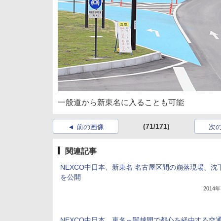
一般道から新東名に入ることも可能
(71/171)
前の画像
次
関連記事
NEXCO中日本、新東名 名古屋区間の崩落現場、沈
を公開
2014
NEXCO中日本、東名～関越間で都心を経由する交通