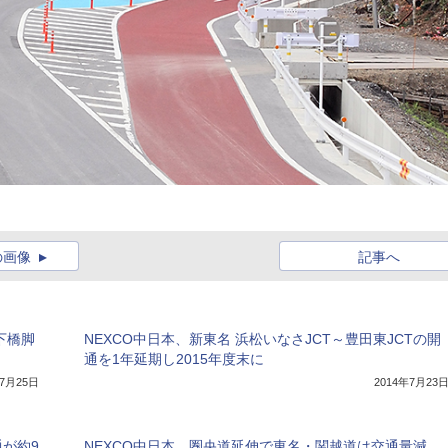
の画像
記事へ
下橋脚
NEXCO中日本、新東名 浜松いなさJCT～豊田東JCTの開
通を1年延期し2015年度末に
年7月25日
2014年7月23
が約9
NEXCO中日本、圏央道延伸で東名・関越道は交通量減