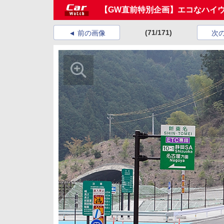
【GW直前特別企画】エコなハイ
(71/171)
前の画像
次