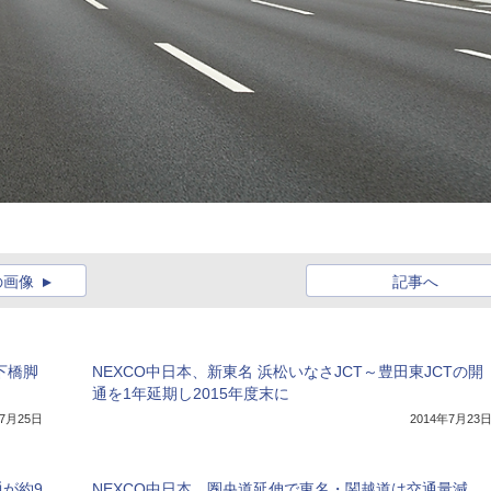
の画像
記事へ
下橋脚
NEXCO中日本、新東名 浜松いなさJCT～豊田東JCTの開
通を1年延期し2015年度末に
年7月25日
2014年7月23
が約9
NEXCO中日本、圏央道延伸で東名・関越道は交通量減