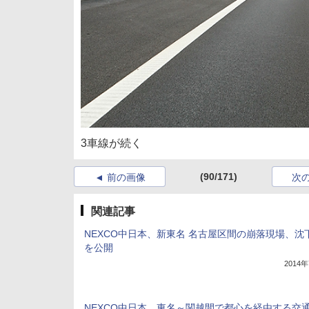
3車線が続く
(90/171)
前の画像
次
関連記事
NEXCO中日本、新東名 名古屋区間の崩落現場、沈
を公開
2014
NEXCO中日本、東名～関越間で都心を経由する交通