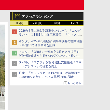
アクセスランキング
1時間
24時間
1週間
1カ月
2026年7月の車名別新車ランキング、「エルグ
ランド」は1883台で乗用車36位、「キックス」
は2591台で27位に
ホンダ、2027年3月期第1四半期決算の営業利益
5307億円で過去最高を記録
トヨタ、「GR86」一部改良 3眼カメラ採用や
MT仕様の5速から4速へのダウンシフト時の操
作性向上など
スバル、「ステラ」を改良 運転支援機能「スマ
ートアシスト」の性能を向上
日産、「キャシュカイe-POWER」が無給油で
1980kmを走行してギネス世界記録に認定
もっと見る