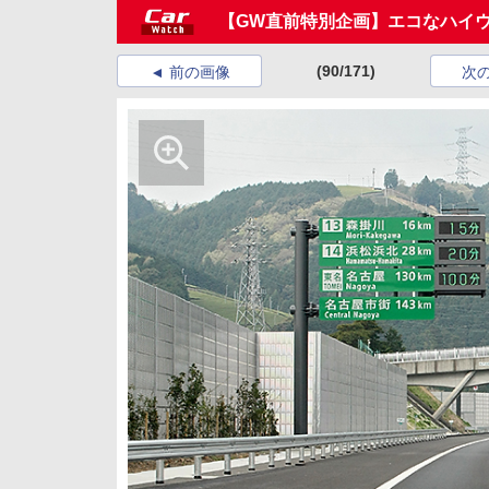
【GW直前特別企画】エコなハイ
(90/171)
前の画像
次