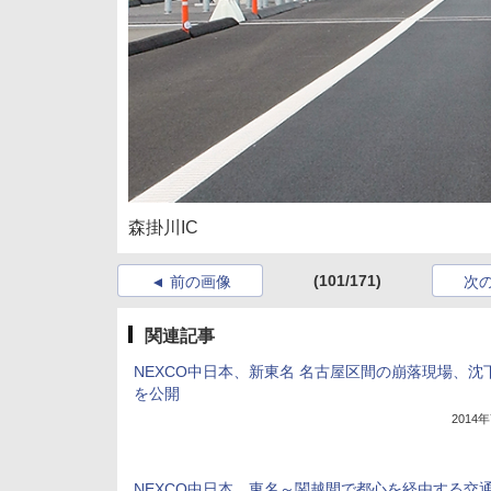
森掛川IC
(101/171)
前の画像
次
関連記事
NEXCO中日本、新東名 名古屋区間の崩落現場、沈
を公開
2014
NEXCO中日本、東名～関越間で都心を経由する交通