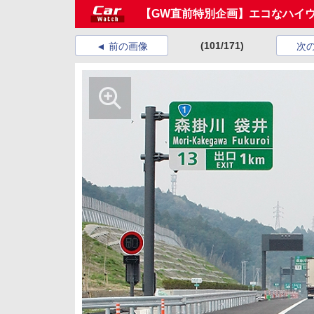
【GW直前特別企画】エコなハイ
(101/171)
前の画像
次