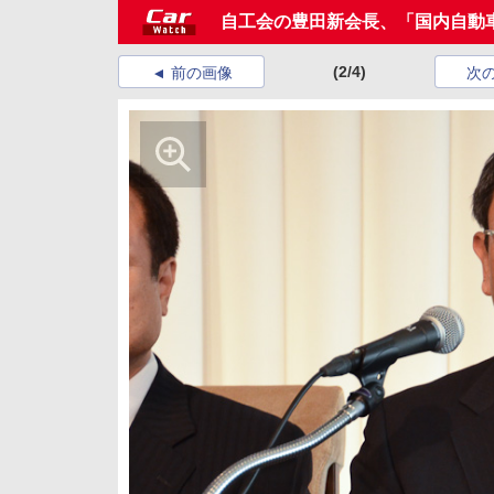
自工会の豊田新会長、「国内自動
(2/4)
前の画像
次