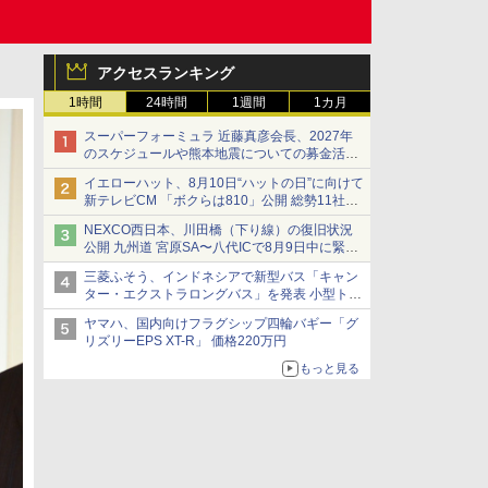
アクセスランキング
1時間
24時間
1週間
1カ月
スーパーフォーミュラ 近藤真彦会長、2027年
のスケジュールや熊本地震についての募金活動
を紹介
イエローハット、8月10日“ハットの日”に向けて
新テレビCM 「ボクらは810」公開 総勢11社
107名が参画
NEXCO西日本、川田橋（下り線）の復旧状況
公開 九州道 宮原SA〜八代ICで8月9日中に緊急
車両を通行可能に
三菱ふそう、インドネシアで新型バス「キャン
ター・エクストラロングバス」を発表 小型トラ
ックベースの観光・旅客輸送向けバス
ヤマハ、国内向けフラグシップ四輪バギー「グ
リズリーEPS XT-R」 価格220万円
もっと見る