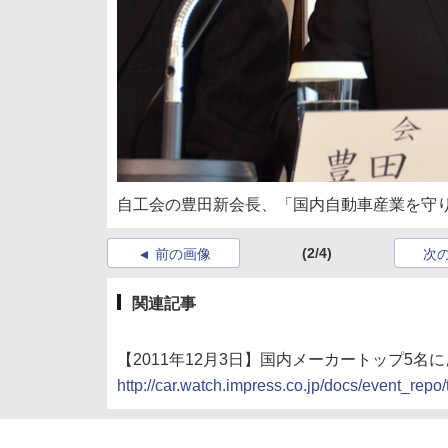
自工会の豊田新会長、「国内自動車産業を守り
(2/4)
前の画像
次
関連記事
【2011年12月3日】国内メーカートップ5名によ
http://car.watch.impress.co.jp/docs/event_re