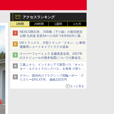
アクセスランキング
1時間
24時間
1週間
1カ月
NEXCO西日本、川田橋（下り線）の復旧状況
公開 九州道 宮原SA〜八代ICで8月9日中に緊急
車両を通行可能に
UDトラックス、大型トラック「クオン」に車両
運搬用ショートキャブトラクタ追加
スーパーフォーミュラ 近藤真彦会長、2027年
のスケジュールや熊本地震についての募金活動
を紹介
三菱ふそう、インドネシアで新型バス「キャン
ター・エクストラロングバス」を発表 小型トラ
ックベースの観光・旅客輸送向けバス
ヤマハ、国内向けフラグシップ四輪バギー「グ
リズリーEPS XT-R」 価格220万円
もっと見る