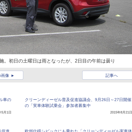
施。初日の土曜日は雨となったが、2日目の午前は曇り
の画像
記事へ
ル車の
クリーンディーゼル普及促進協議会、9月26日～27日開催
の「実車体験試乗会」参加者募集中
8年5月1日
2015年8月21
及促進
欧州仕様シビックにも乗れた「クリーンディーゼル実車体