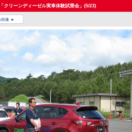
た「クリーンディーゼル実車体験試乗会」
(5/23)
の画像