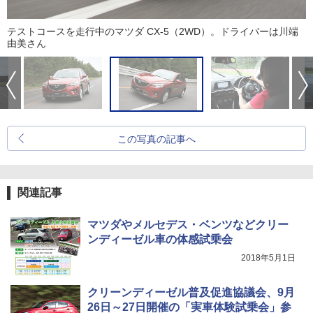
テストコースを走行中のマツダ CX-5（2WD）。ドライバーは川端
由美さん
この写真の記事へ
関連記事
マツダやメルセデス・ベンツなどクリー
ンディーゼル車の体感試乗会
2018年5月1日
クリーンディーゼル普及促進協議会、9月
26日～27日開催の「実車体験試乗会」参