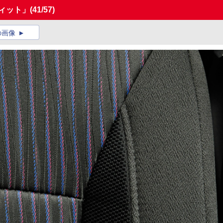
ィット」
(41/57)
の画像