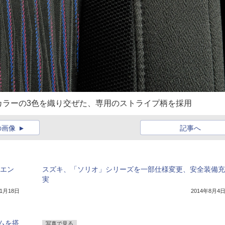
カラーの3色を織り交ぜた、専用のストライプ柄を採用
の画像
記事へ
 エン
スズキ、「ソリオ」シリーズを一部仕様変更、安全装備充
実
11月18日
2014年8月4
ムを搭
写真で見る