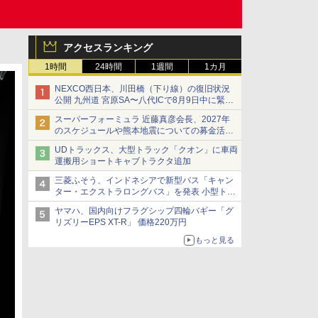
アクセスランキング
1時間
24時間
1週間
1カ月
NEXCO西日本、川田橋（下り線）の復旧状況
公開 九州道 宮原SA〜八代ICで8月9日中に緊急
車両を通行可能に
スーパーフォーミュラ 近藤真彦会長、2027年
のスケジュールや熊本地震についての募金活動
を紹介
UDトラックス、大型トラック「クオン」に車両
運搬用ショートキャブトラクタ追加
三菱ふそう、インドネシアで新型バス「キャン
ター・エクストラロングバス」を発表 小型トラ
ックベースの観光・旅客輸送向けバス
ヤマハ、国内向けフラグシップ四輪バギー「グ
リズリーEPS XT-R」 価格220万円
もっと見る