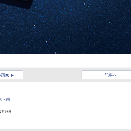
の画像
記事へ
東～南
年7月16日