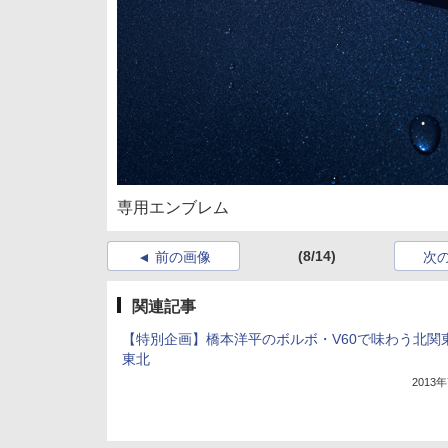
専用エンブレム
(8/14)
前の画像
次
関連記事
【特別企画】橋本洋平のボルボ・V60で味わう北関
東北
2013