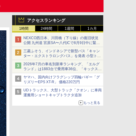
)
アクセスランキング
1時間
24時間
1週間
1カ月
NEXCO西日本、川田橋（下り線）の復旧状況
公開 九州道 宮原SA〜八代ICで8月9日中に緊急
車両を通行可能に
三菱ふそう、インドネシアで新型バス「キャン
ター・エクストラロングバス」を発表 小型トラ
ックベースの観光・旅客輸送向けバス
2026年7月の車名別新車ランキング、「エルグ
ランド」は1883台で乗用車36位、「キックス」
は2591台で27位に
ヤマハ、国内向けフラグシップ四輪バギー「グ
リズリーEPS XT-R」 価格220万円
UDトラックス、大型トラック「クオン」に車両
運搬用ショートキャブトラクタ追加
もっと見る