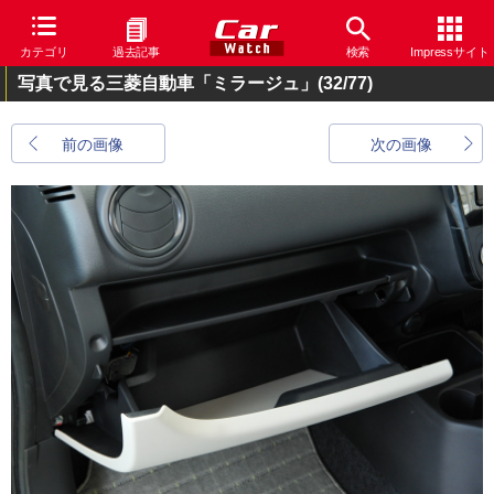
カテゴリ
過去記事
検索
Impressサイト
写真で見る三菱自動車「ミラージュ」
(32/77)
前の画像
次の画像