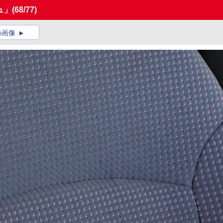
ュ」
(68/77)
の画像