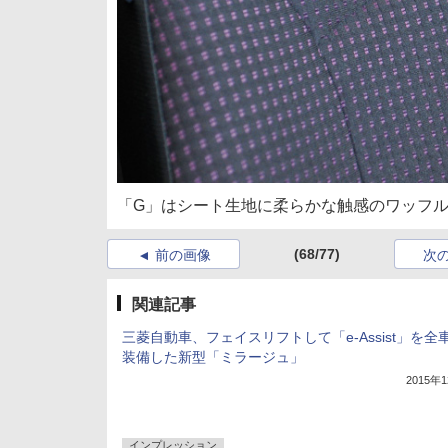
「G」はシート生地に柔らかな触感のワッフ
(68/77)
前の画像
次
関連記事
三菱自動車、フェイスリフトして「e-Assist」を全
装備した新型「ミラージュ」
2015年
インプレッション