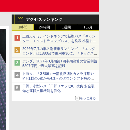
アクセスランキング
1時間
24時間
1週間
1カ月
三菱ふそう、インドネシアで新型バス「キャン
ター・エクストラロングバス」を発表 小型トラ
ックベースの観光・旅客輸送向けバス
2026年7月の車名別新車ランキング、「エルグ
ランド」は1883台で乗用車36位、「キックス」
は2591台で27位に
ホンダ、2027年3月期第1四半期決算の営業利益
5307億円で過去最高を記録
トヨタ、「GR86」一部改良 3眼カメラ採用や
MT仕様の5速から4速へのダウンシフト時の操
作性向上など
日野、小型バス「日野リエッセII」改良 安全装
備と運転支援機能を強化
もっと見る