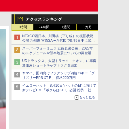
アクセスランキング
1時間
24時間
1週間
1カ月
NEXCO西日本、川田橋（下り線）の復旧状況
公開 九州道 宮原SA〜八代ICで8月9日中に緊急
車両を通行可能に
スーパーフォーミュラ 近藤真彦会長、2027年
のスケジュールや熊本地震についての募金活動
を紹介
UDトラックス、大型トラック「クオン」に車両
運搬用ショートキャブトラクタ追加
ヤマハ、国内向けフラグシップ四輪バギー「グ
リズリーEPS XT-R」 価格220万円
イエローハット、8月10日“ハットの日”に向けて
新テレビCM 「ボクらは810」公開 総勢11社
107名が参画
もっと見る