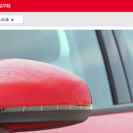
2/76)
の画像