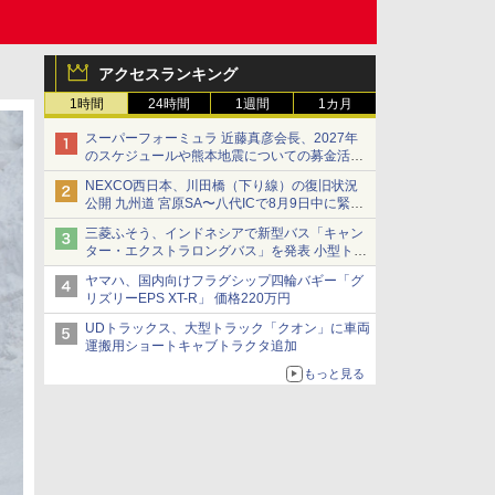
アクセスランキング
1時間
24時間
1週間
1カ月
スーパーフォーミュラ 近藤真彦会長、2027年
のスケジュールや熊本地震についての募金活動
を紹介
NEXCO西日本、川田橋（下り線）の復旧状況
公開 九州道 宮原SA〜八代ICで8月9日中に緊急
車両を通行可能に
三菱ふそう、インドネシアで新型バス「キャン
ター・エクストラロングバス」を発表 小型トラ
ックベースの観光・旅客輸送向けバス
ヤマハ、国内向けフラグシップ四輪バギー「グ
リズリーEPS XT-R」 価格220万円
UDトラックス、大型トラック「クオン」に車両
運搬用ショートキャブトラクタ追加
もっと見る