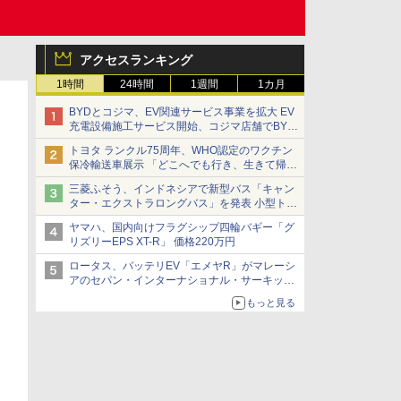
アクセスランキング
1時間
24時間
1週間
1カ月
BYDとコジマ、EV関連サービス事業を拡大 EV
充電設備施工サービス開始、コジマ店舗でBYD
車の展示・試乗イベントを強化
トヨタ ランクル75周年、WHO認定のワクチン
保冷輸送車展示 「どこへでも行き、生きて帰っ
てこられる」ランドクルーザーで命をつなぐ
三菱ふそう、インドネシアで新型バス「キャン
ター・エクストラロングバス」を発表 小型トラ
ックベースの観光・旅客輸送向けバス
ヤマハ、国内向けフラグシップ四輪バギー「グ
リズリーEPS XT-R」 価格220万円
ロータス、バッテリEV「エメヤR」がマレーシ
アのセパン・インターナショナル・サーキット
のBEV最速タイムを樹立
もっと見る