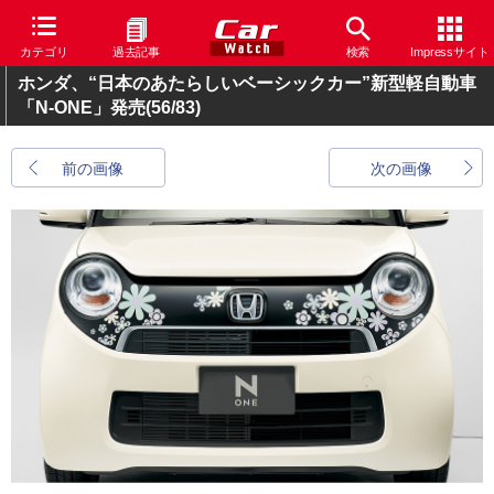
カテゴリ
過去記事
検索
Impressサイト
ホンダ、“日本のあたらしいベーシックカー”新型軽自動車
「N-ONE」発売
(56/83)
前の画像
次の画像