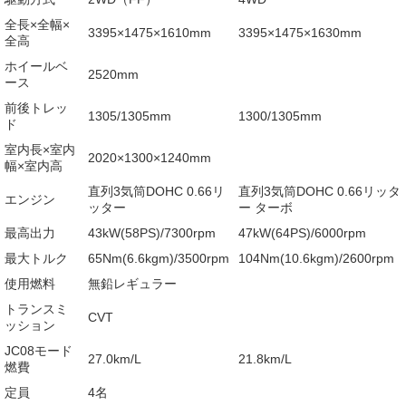
全長×全幅×
3395×1475×1610mm
3395×1475×1630mm
全高
ホイールベ
2520mm
ース
前後トレッ
1305/1305mm
1300/1305mm
ド
室内長×室内
2020×1300×1240mm
幅×室内高
直列3気筒DOHC 0.66リ
直列3気筒DOHC 0.66リッタ
エンジン
ッター
ー ターボ
最高出力
43kW(58PS)/7300rpm
47kW(64PS)/6000rpm
最大トルク
65Nm(6.6kgm)/3500rpm
104Nm(10.6kgm)/2600rpm
使用燃料
無鉛レギュラー
トランスミ
CVT
ッション
JC08モード
27.0km/L
21.8km/L
燃費
定員
4名