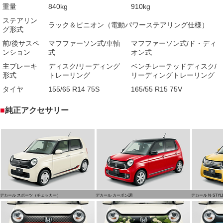
重量
840kg
910kg
ステアリン
ラック＆ピニオン（電動パワーステアリング仕様）
グ形式
前/後サスペ
マフファーソン式/車軸
マフファーソン式/ド・ディ
ンション
式
オン式
主ブレーキ
ディスク/リーディング
ベンチレーテッドディスク/
形式
トレーリング
リーディングトレーリング
タイヤ
155/65 R14 75S
165/55 R15 75V
■
純正アクセサリー
デカール スポーツ（チェッカー）
デカール カーボン調
デカール N-STYL