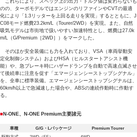
これらにより、スペック上の出力・トルク値は変わらないも
のの、ターボモデルではエンジンのリファインやCVTの最適
化により「1.3リッターを上回る走りを実現」するとともに、J
C08モード燃費23.2km/L（Tourer/2WD）を実現。また、自然
吸気モデルは市街地で扱いやすい加速特性とし、燃費は27.0k
m/L（G/Premium［2WD］）をマークした。
そのほか安全装備にも力を入れており、VSA（車両挙動安
定化制御システム）およびHSA（ヒルスタートアシスト機
能）や、急ブレーキ時にハザードランプを自動で高速点滅させ
て後続車に注意を促す「エマージェンシーストップシグナル」
を、全車に標準装備。エマージェンシーストップシグナルは、
60km/h以上で急減速した場合や、ABSの連続作動時に作動す
る。
■
N-ONE、N-ONE Premium主要諸元
車種
G/G・Lパッケージ
Premium Tourer
駆動方式
2WD（FF）
4WD