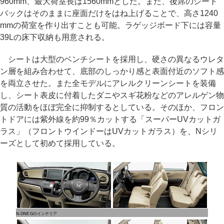
960mm、最大荷室長は1560mmとした。また、後席のシート
バックはそのままに座面だけをはね上げることで、高さ1240
mmの荷室を作り出すことも可能。ラゲッジボード下には容量
39Lの床下収納も用意される。
シートは大型のベンチシートを採用し、硬さの異なるウレタ
ン層を組み合わせて、底部のしっかり感と表面付近のソフト感
を両立させた。また全モデルにアレルクリーンシートを装備
し、シート表皮に付着したダニやスギ花粉などのアレルゲン物
質の活動をほぼ完全に抑制するとしている。そのほか、フロン
トドアには紫外線を約99％カットする「スーパーUVカットガ
ラス」（フロントウインドーはUVカットガラス）を、Nシリ
ーズとして初めて採用している。
N-ONE Gのインテリア