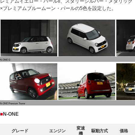
レミアムイエロー・パールII、スタリーシルバー・メタリック
×プレミアムブルームーン・パールの5色を設定した。
N-ONE G
N-ONE Premium Tourer
■
N-ONE
変速
グレード
エンジン
駆動方式
価格
機