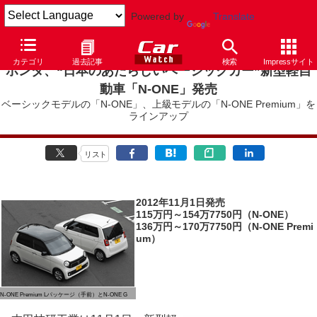
Powered by
Translate
カテゴリ
過去記事
検索
Impressサイト
ホンダ、“日本のあたらしいベーシックカー”新型軽自
動車「N-ONE」発売
ベーシックモデルの「N-ONE」、上級モデルの「N-ONE Premium」を
ラインアップ
リスト
2012年11月1日発売
115万円～154万7750円（N-ONE）
136万円～170万7750円（N-ONE Premi
um）
N-ONE Premium Lパッケージ（手前）とN-ONE G