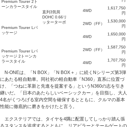
円
Premium Tourer 2ト
ーンカラースタイル
1,617,750
4WD
直列3気筒
円
DOHC 0.66リ
1,530,000
ッターターボ
2WD（FF）
円
Premium Tourer Lパ
ッケージ
1,650,000
4WD
円
1,587,750
2WD（FF）
Premium Tourer Lパ
円
ッケージ 2トーンカ
1,707,750
ラースタイル
4WD
円
N-ONEは、「N BOX」「N BOX＋」に続くNシリーズ第3弾
にあたる軽自動車。同社初の軽自動車「N360」直系に位置づ
け、「つねに革新と先進を提案する」というN360の志を引き
継いだ。「日本のあたらしいベーシックカー」を目指し、大人
4名がくつろげる室内空間を確保するとともに、クルマの基本
性能に徹底的に磨きをかけたと言う。
エクステリアでは、タイヤを4隅に配置してしっかり踏ん張
るスタンスを追求するとともに、リアピラーとテールゲートの