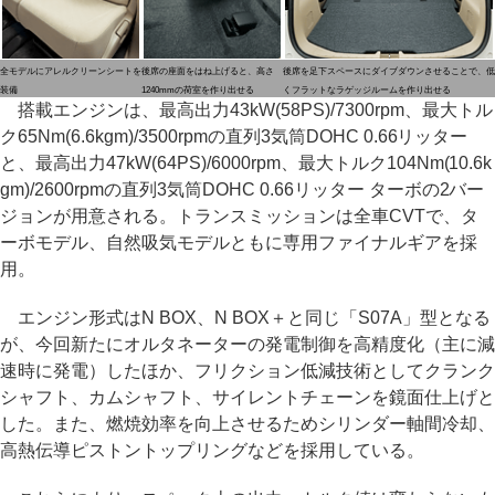
全モデルにアレルクリーンシートを
後席の座面をはね上げると、高さ
後席を足下スペースにダイブダウンさせることで、低
装備
1240mmの荷室を作り出せる
くフラットなラゲッジルームを作り出せる
搭載エンジンは、最高出力43kW(58PS)/7300rpm、最大トル
ク65Nm(6.6kgm)/3500rpmの直列3気筒DOHC 0.66リッター
と、最高出力47kW(64PS)/6000rpm、最大トルク104Nm(10.6k
gm)/2600rpmの直列3気筒DOHC 0.66リッター ターボの2バー
ジョンが用意される。トランスミッションは全車CVTで、タ
ーボモデル、自然吸気モデルともに専用ファイナルギアを採
用。
エンジン形式はN BOX、N BOX＋と同じ「S07A」型となる
が、今回新たにオルタネーターの発電制御を高精度化（主に減
速時に発電）したほか、フリクション低減技術としてクランク
シャフト、カムシャフト、サイレントチェーンを鏡面仕上げと
した。また、燃焼効率を向上させるためシリンダー軸間冷却、
高熱伝導ピストントップリングなどを採用している。