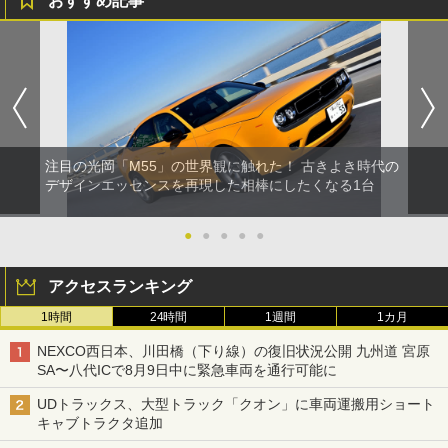
おすすめ記事
注目の光岡「M55」の世界観に触れた！ 古きよき時代の
デザインエッセンスを再現した相棒にしたくなる1台
●
●
●
●
●
アクセスランキング
1時間
24時間
1週間
1カ月
NEXCO西日本、川田橋（下り線）の復旧状況公開 九州道 宮原
SA〜八代ICで8月9日中に緊急車両を通行可能に
UDトラックス、大型トラック「クオン」に車両運搬用ショート
キャブトラクタ追加