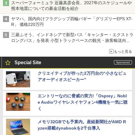
スーパーフォーミュラ 近藤真彦会長、2027年のスケジュールや
熊本地震についての募金活動を紹介
ヤマハ、国内向けフラグシップ四輪バギー「グリズリーEPS XT-
R」 価格220万円
三菱ふそう、インドネシアで新型バス「キャンター・エクストラ
ロングバス」を発表 小型トラックベースの観光・旅客輸送向け
バス
もっと見る
Special Site
クリエイティブが作った2万円台の“小さなピュ
アオーディオスピーカー”
エントリーなのに脅威の実力!「Osprey」Nobl
e Audioワイヤレスイヤフォン4機種を一気に聴
く
メモリ32GBでも予算内。産経新聞社がAMD R
yzen搭載dynabookを2千台導入