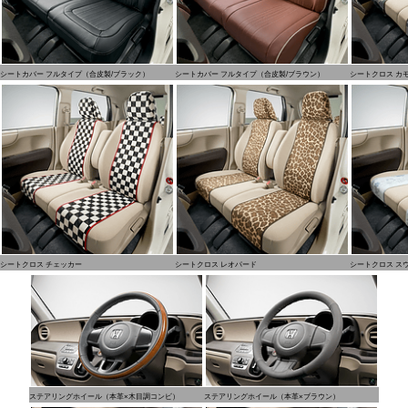
シートカバー フルタイプ（合皮製/ブラック）
シートカバー フルタイプ（合皮製/ブラウン）
シートクロス カ
シートクロス チェッカー
シートクロス レオパード
シートクロス ス
ステアリングホイール（本革×木目調コンビ）
ステアリングホイール（本革×ブラウン）