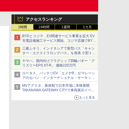
アクセスランキング
1時間
24時間
1週間
1カ月
BYDとコジマ、EV関連サービス事業を拡大 EV
充電設備施工サービス開始、コジマ店舗でBYD
車の展示・試乗イベントを強化
三菱ふそう、インドネシアで新型バス「キャン
ター・エクストラロングバス」を発表 小型トラ
ックベースの観光・旅客輸送向けバス
ヤマハ、国内向けフラグシップ四輪バギー「グ
リズリーEPS XT-R」 価格220万円
ロータス、バッテリEV「エメヤR」がマレーシ
アのセパン・インターナショナル・サーキット
のBEV最速タイムを樹立
MVアグスタ、新体制で日本市場に本格展開
TAKANAWA GATEWAY CITYで車両展示イベン
ト開催
もっと見る