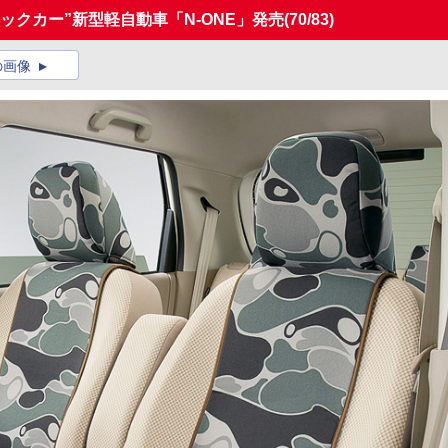
ックカー”新型軽自動車「N-ONE」発売
(70/83)
の画像