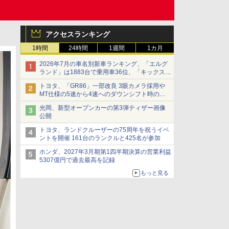
アクセスランキング
1時間
24時間
1週間
1カ月
2026年7月の車名別新車ランキング、「エルグ
ランド」は1883台で乗用車36位、「キックス」
は2591台で27位に
トヨタ、「GR86」一部改良 3眼カメラ採用や
MT仕様の5速から4速へのダウンシフト時の操
作性向上など
光岡、新型オープンカーの第3弾ティザー画像
公開
トヨタ、ランドクルーザーの75周年を祝うイベ
ントを開催 161台のランクルと425名が参加
ホンダ、2027年3月期第1四半期決算の営業利益
5307億円で過去最高を記録
もっと見る