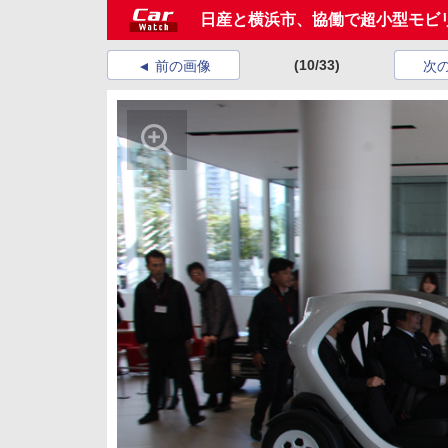
日産と横浜市、協働で超小型モビ
(10/33)
前の画像
次