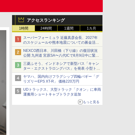
アクセスランキング
1時間
24時間
1週間
1カ月
スーパーフォーミュラ 近藤真彦会長、2027年
のスケジュールや熊本地震についての募金活動
を紹介
NEXCO西日本、川田橋（下り線）の復旧状況
公開 九州道 宮原SA〜八代ICで8月9日中に緊急
車両を通行可能に
三菱ふそう、インドネシアで新型バス「キャン
ター・エクストラロングバス」を発表 小型トラ
ックベースの観光・旅客輸送向けバス
ヤマハ、国内向けフラグシップ四輪バギー「グ
リズリーEPS XT-R」 価格220万円
UDトラックス、大型トラック「クオン」に車両
運搬用ショートキャブトラクタ追加
もっと見る