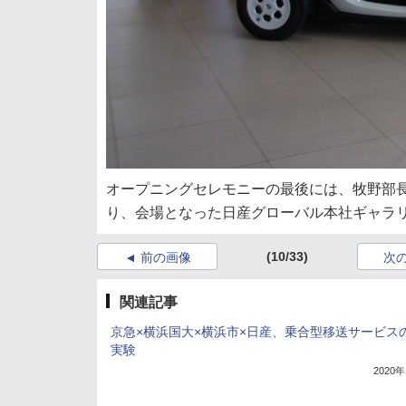
オープニングセレモニーの最後には、牧野部
り、会場となった日産グローバル本社ギャラ
(10/33)
前の画像
次
関連記事
京急×横浜国大×横浜市×日産、乗合型移送サービス
実験
2020