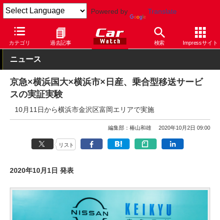
Powered by
Translate
Car Watch
自動車
日産
セレナ
カテゴリ
過去記事
検索
Impressサイト
ニュース
京急×横浜国大×横浜市×日産、乗合型移送サービ
スの実証実験
10月11日から横浜市金沢区富岡エリアで実施
編集部：椿山和雄
2020年10月2日 09:00
リスト
2020年10月1日 発表