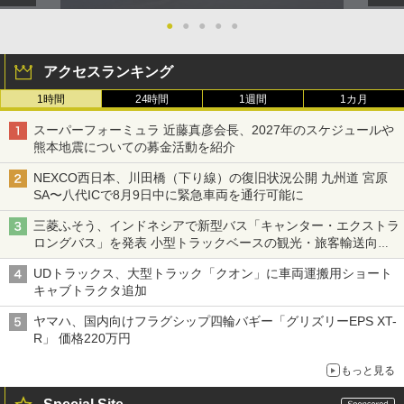
●
●
●
●
●
アクセスランキング
1時間
24時間
1週間
1カ月
スーパーフォーミュラ 近藤真彦会長、2027年のスケジュールや
熊本地震についての募金活動を紹介
NEXCO西日本、川田橋（下り線）の復旧状況公開 九州道 宮原
SA〜八代ICで8月9日中に緊急車両を通行可能に
三菱ふそう、インドネシアで新型バス「キャンター・エクストラ
ロングバス」を発表 小型トラックベースの観光・旅客輸送向け
バス
UDトラックス、大型トラック「クオン」に車両運搬用ショート
キャブトラクタ追加
ヤマハ、国内向けフラグシップ四輪バギー「グリズリーEPS XT-
R」 価格220万円
もっと見る