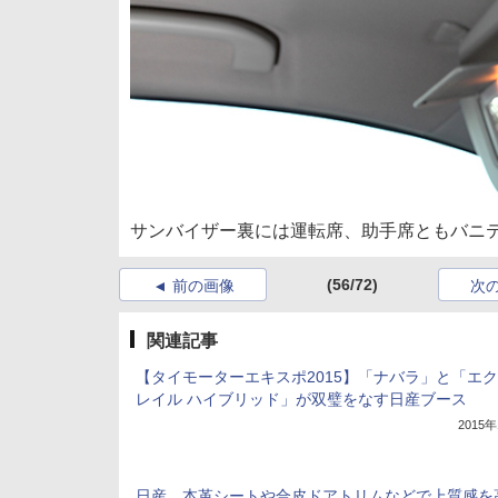
サンバイザー裏には運転席、助手席ともバニ
(56/72)
前の画像
次
関連記事
【タイモーターエキスポ2015】「ナバラ」と「エ
レイル ハイブリッド」が双璧をなす日産ブース
2015
日産、本革シートや合皮ドアトリムなどで上質感を