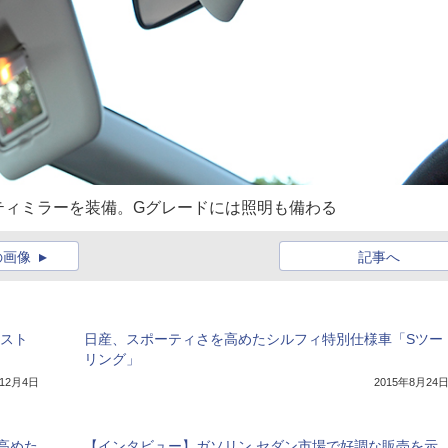
ティミラーを装備。Gグレードには照明も備わる
の画像
記事へ
クスト
日産、スポーティさを高めたシルフィ特別仕様車「Sツー
リング」
年12月4日
2015年8月24
高めた
【インタビュー】ガソリン セダン市場で好調な販売を示