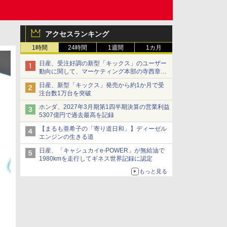
アクセスランキング
1時間
24時間
1週間
1カ月
日産、受注好調の新型「キックス」のユーザー
動向に関して、マーケティング本部の寺西章氏
が解説
日産、新型「キックス」発売から約1か月で受
注台数1万台を突破
ホンダ、2027年3月期第1四半期決算の営業利益
5307億円で過去最高を記録
【まるも亜希子の「寄り道日和」】ディーゼル
エンジンの生きる道
日産、「キャシュカイe-POWER」が無給油で
1980kmを走行してギネス世界記録に認定
もっと見る