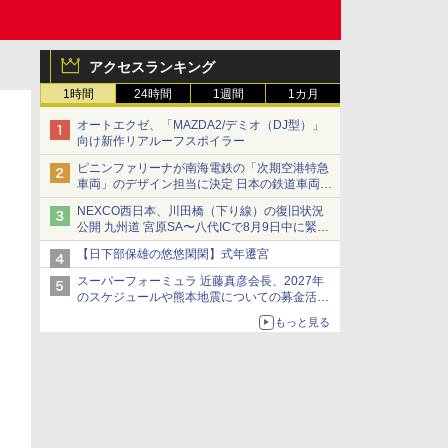
アクセスランキング
1時間
24時間
1週間
1カ月
オートエクゼ、「MAZDA2/デミオ（DJ型）」
向け新作リアルーフスポイラー
ピニンファリーナが南海電鉄の「次期空港特急
車両」のデザイン担当に決定 日本の鉄道車両デ
ザインは初
NEXCO西日本、川田橋（下り線）の復旧状況
公開 九州道 宮原SA〜八代ICで8月9日中に緊急
車両を通行可能に
【日下部保雄の悠悠閑閑】式年遷宮
スーパーフォーミュラ 近藤真彦会長、2027年
のスケジュールや熊本地震についての募金活動
を紹介
もっと見る