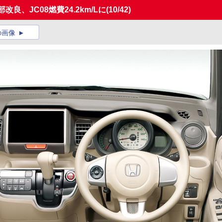
良、JC08燃費24.2km/Lに
(10/42)
の画像