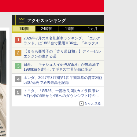
アクセスランキング
1時間
24時間
1週間
1カ月
2026年7月の車名別新車ランキング、「エルグ
ランド」は1883台で乗用車36位、「キックス」
は2591台で27位に
【まるも亜希子の「寄り道日和」】ディーゼル
エンジンの生きる道
日産、「キャシュカイe-POWER」が無給油で
1980kmを走行してギネス世界記録に認定
ホンダ、2027年3月期第1四半期決算の営業利益
5307億円で過去最高を記録
トヨタ、「GR86」一部改良 3眼カメラ採用や
MT仕様の5速から4速へのダウンシフト時の操
作性向上など
もっと見る