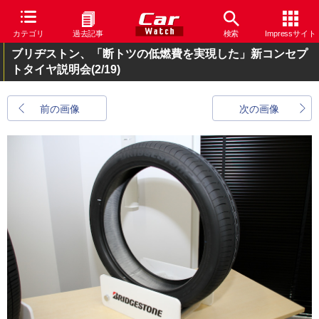
カテゴリ
過去記事
検索
Impressサイト
ブリヂストン、「断トツの低燃費を実現した」新コンセプ
トタイヤ説明会
(2/19)
前の画像
次の画像