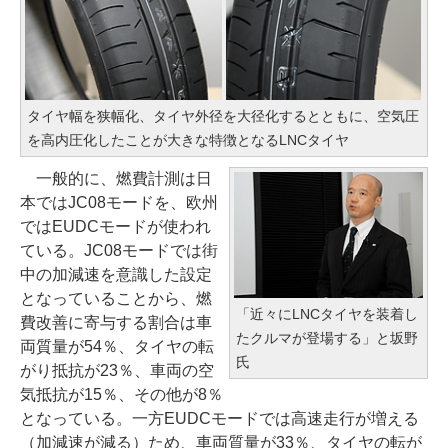
タイヤ幅を狭幅化、タイヤ外径を大径化するとともに、空気圧
を高内圧化したことが大きな特徴となるLNCタイヤ
一般的に、燃費計測は日
本ではJC08モードを、欧州
ではEUDCモードが使われ
ている。JC08モードでは街
中の加減速を意識した設定
となっていることから、燃
「近々にLNCタイヤを装着し
費改善に寄与する割合は車
たクルマが登場する」と坂野
両質量が54％、タイヤの転
氏
がり抵抗が23％、車両の空
気抵抗が15％、その他が8％
となっている。一方EUDCモードでは高速走行が増える
（加減速が減る）ため、車両質量が33％、タイヤの転が