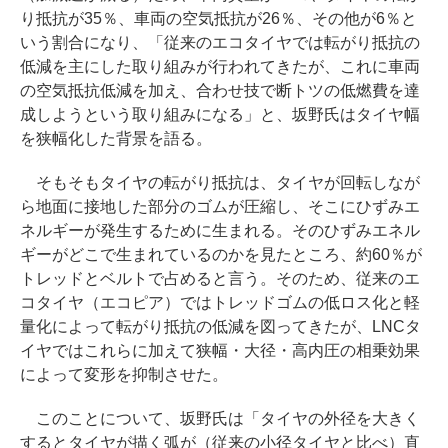
り抵抗が35％、車両の空気抵抗が26％、その他が6％と
いう割合になり、「従来のエコタイヤでは転がり抵抗の
低減を主にした取り組みが行われてきたが、これに車両
の空気抵抗低減を加え、合わせ技で断トツの低燃費を達
成しようという取り組みになる」と、坂野氏はタイヤ幅
を狭幅化した背景を語る。
そもそもタイヤの転がり抵抗は、タイヤが回転しなが
ら地面に接地した部分のゴムが圧縮し、そこにひずみエ
ネルギーが発生するために生まれる。そのひずみエネル
ギーがどこで生まれているのかを見たところ、約60％が
トレッドとベルトで占めると言う。そのため、従来のエ
コタイヤ（エコピア）ではトレッドゴムの低ロス化と軽
量化によって転がり抵抗の低減を図ってきたが、LNCタ
イヤではこれらに加えて狭幅・大径・高内圧の相乗効果
によって変形を抑制させた。
このことについて、坂野氏は「タイヤの外径を大きく
するとタイヤが描く弧が（従来の小径タイヤと比べ）直