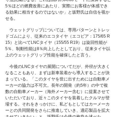
5％ほどの燃費改善にあたり、実際にお客様が体感でき
る効果に相当するのではないか」と坂野氏は自信を覗か
せる。
ウェットグリップについては、専用パターンとトレッ
ドゴムにより、従来のエコタイヤ（エコピア：175/65 R
15）と比べてLNCタイヤ（155/55 R19）は旋回性能が
5％、制動性能は8％向上したとしており、従来タイヤ以
上のウェットグリップ性能を確保したと言う。
今後のLNCタイヤの展開についてだが、外径が大きく
なることもあり、まずは新車装着から導入することが決
まっている。「このタイヤを世に出すためには自動車メ
ーカーの協力は不可欠。長年の開発（約5年）の中で複
数の自動車メーカー（海外メーカー含む）に提案させて
いただいており、近々このタイヤを装着したクルマが登
場する。それをきっかけに、私どもとしてはカーメーカ
ーとの共同開発をさらに推進していき、適応製品を拡大
させていきたい」と、坂野氏は今後の抱負を述べた。