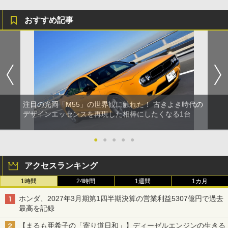
おすすめ記事
注目の光岡「M55」の世界観に触れた！ 古きよき時代の
デザインエッセンスを再現した相棒にしたくなる1台
●
●
●
●
●
アクセスランキング
1時間
24時間
1週間
1カ月
ホンダ、2027年3月期第1四半期決算の営業利益5307億円で過去
最高を記録
【まるも亜希子の「寄り道日和」】ディーゼルエンジンの生きる