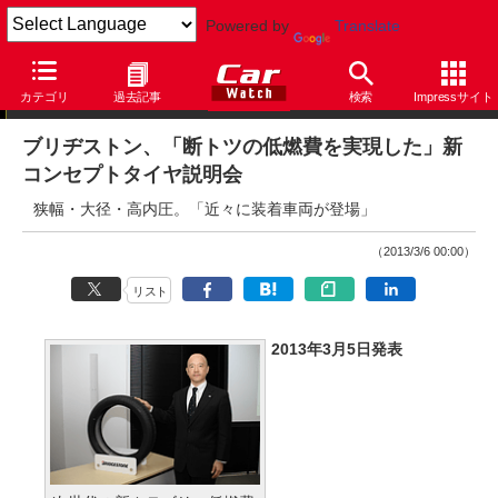
Powered by
Translate
ニュース
カテゴリ
過去記事
検索
Impressサイト
ブリヂストン、「断トツの低燃費を実現した」新
コンセプトタイヤ説明会
狭幅・大径・高内圧。「近々に装着車両が登場」
（2013/3/6 00:00）
リスト
2013年3月5日発表