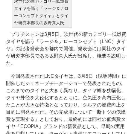
次世代の新カテゴリー低燃費
タイヤを謳う「ラージ＆ナロ
ーコンセプトタイヤ」とタイ
ヤ研究本部長の坂野真人氏
ブリヂストンは3月5日、次世代の新カテゴリー低燃費
タイヤを謳う「ラージ＆ナローコンセプト（LNC）タイ
ヤ」の記者発表会を都内で開催。発表会には同社のタイ
ヤ研究本部長である坂野真人氏が出席し、概要を説明し
た。
今回発表されたLNCタイヤは、3月5日（現地時間）に
開催したジュネーブモーターショーで発表されたもの。
これまでのタイヤと大きく異なり、タイヤ幅を狭幅化、
タイヤ外径を大径化するとともに、空気圧を高内圧化し
たことが大きな特徴となっており、クルマの燃費向上を
目的に開発された。その完成度について「断トツの低燃
費を実現する」としており、最終的には同社の低燃費タ
イヤ「ECOPIA」ブランドの新製品として、早期の実用
化を目指している。ターゲット車種はエコカーとしてい