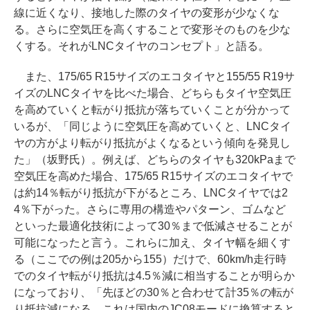
線に近くなり、接地した際のタイヤの変形が少なくな
る。さらに空気圧を高くすることで変形そのものを少な
くする。それがLNCタイヤのコンセプト」と語る。
また、175/65 R15サイズのエコタイヤと155/55 R19サ
イズのLNCタイヤを比べた場合、どちらもタイヤ空気圧
を高めていくと転がり抵抗が落ちていくことが分かって
いるが、「同じように空気圧を高めていくと、LNCタイ
ヤの方がより転がり抵抗がよくなるという傾向を発見し
た」（坂野氏）。例えば、どちらのタイヤも320kPaまで
空気圧を高めた場合、175/65 R15サイズのエコタイヤで
は約14％転がり抵抗が下がるところ、LNCタイヤでは2
4％下がった。さらに専用の構造やパターン、ゴムなど
といった最適化技術によって30％まで低減させることが
可能になったと言う。これらに加え、タイヤ幅を細くす
る（ここでの例は205から155）だけで、60km/h走行時
でのタイヤ転がり抵抗は4.5％減に相当することが明らか
になっており、「先ほどの30％と合わせて計35％の転が
り抵抗減になる。これは国内のJC08モードに換算すると