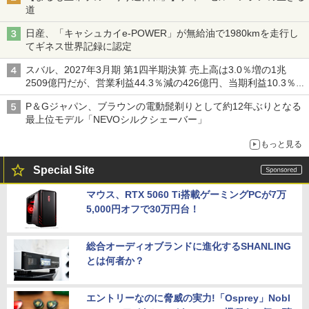
道
日産、「キャシュカイe-POWER」が無給油で1980kmを走行し
てギネス世界記録に認定
スバル、2027年3月期 第1四半期決算 売上高は3.0％増の1兆
2509億円だが、営業利益44.3％減の426億円、当期利益10.3％減
の492億円で増収減益
P＆Gジャパン、ブラウンの電動髭剃りとして約12年ぶりとなる
最上位モデル「NEVOシルクシェーバー」
もっと見る
Special Site
マウス、RTX 5060 Ti搭載ゲーミングPCが7万
5,000円オフで30万円台！
総合オーディオブランドに進化するSHANLING
とは何者か？
エントリーなのに脅威の実力!「Osprey」Nobl