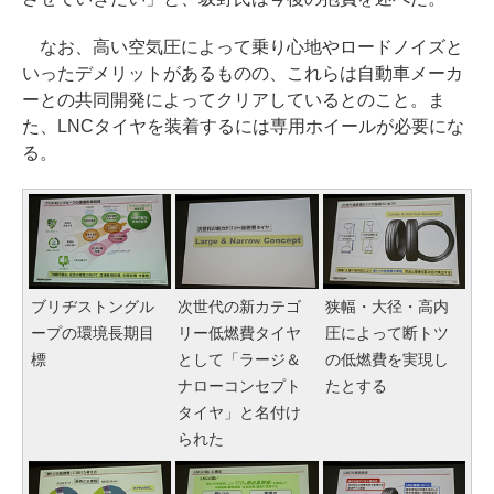
なお、高い空気圧によって乗り心地やロードノイズと
いったデメリットがあるものの、これらは自動車メーカ
ーとの共同開発によってクリアしているとのこと。ま
た、LNCタイヤを装着するには専用ホイールが必要にな
る。
ブリヂストングル
次世代の新カテゴ
狭幅・大径・高内
ープの環境長期目
リー低燃費タイヤ
圧によって断トツ
標
として「ラージ＆
の低燃費を実現し
ナローコンセプト
たとする
タイヤ」と名付け
られた