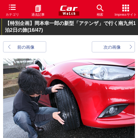
カテゴリ
過去記事
検索
Impressサイト
【特別企画】岡本幸一郎の新型「アテンザ」で行く南九州1
泊2日の旅
(16/47)
前の画像
次の画像