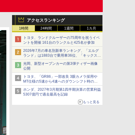
アクセスランキング
1時間
24時間
1週間
1カ月
トヨタ、ランドクルーザーの75周年を祝うイベ
ントを開催 161台のランクルと425名が参加
2026年7月の車名別新車ランキング、「エルグ
ランド」は1883台で乗用車36位、「キックス」
は2591台で27位に
光岡、新型オープンカーの第3弾ティザー画像
公開
トヨタ、「GR86」一部改良 3眼カメラ採用や
MT仕様の5速から4速へのダウンシフト時の操
作性向上など
ホンダ、2027年3月期第1四半期決算の営業利益
5307億円で過去最高を記録
もっと見る