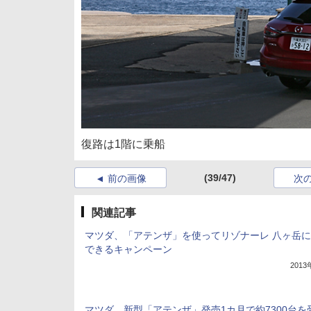
復路は1階に乗船
(39/47)
前の画像
次
関連記事
マツダ、「アテンザ」を使ってリゾナーレ 八ヶ岳
できるキャンペーン
201
マツダ、新型「アテンザ」発売1カ月で約7300台を