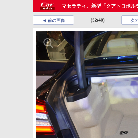
マセラティ、新型「クアトロポル
(32/40)
前の画像
次