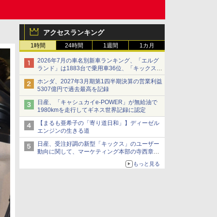
アクセスランキング
1時間
24時間
1週間
1カ月
2026年7月の車名別新車ランキング、「エルグ
ランド」は1883台で乗用車36位、「キックス」
は2591台で27位に
ホンダ、2027年3月期第1四半期決算の営業利益
5307億円で過去最高を記録
日産、「キャシュカイe-POWER」が無給油で
1980kmを走行してギネス世界記録に認定
【まるも亜希子の「寄り道日和」】ディーゼル
エンジンの生きる道
日産、受注好調の新型「キックス」のユーザー
動向に関して、マーケティング本部の寺西章氏
が解説
もっと見る