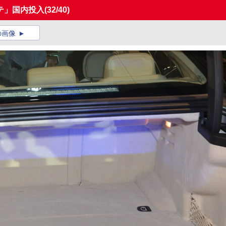
テ」国内投入
(32/40)
の画像