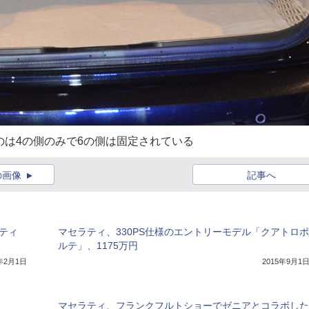
のは4の側のみで6の側は固定されている
の画像
記事へ
ティ
マセラティ、330PS仕様のエントリーモデル「クアトロポ
ルテ」、1175万円
6年2月1日
2015年9月1
マセラティ、フランクフルトショーでゼニアとコラボした