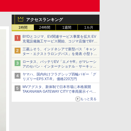
アクセスランキング
1時間
24時間
1週間
1カ月
BYDとコジマ、EV関連サービス事業を拡大 EV
充電設備施工サービス開始、コジマ店舗でBYD
車の展示・試乗イベントを強化
三菱ふそう、インドネシアで新型バス「キャン
ター・エクストラロングバス」を発表 小型トラ
ックベースの観光・旅客輸送向けバス
ロータス、バッテリEV「エメヤR」がマレーシ
アのセパン・インターナショナル・サーキット
のBEV最速タイムを樹立
ヤマハ、国内向けフラグシップ四輪バギー「グ
リズリーEPS XT-R」 価格220万円
MVアグスタ、新体制で日本市場に本格展開
TAKANAWA GATEWAY CITYで車両展示イベン
ト開催
もっと見る