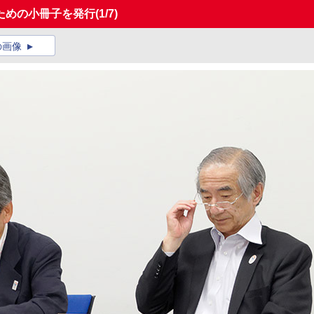
ための小冊子を発行
(1/7)
の画像