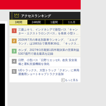
アクセスランキング
1時間
24時間
1週間
1カ月
三菱ふそう、インドネシアで新型バス「キャン
ター・エクストラロングバス」を発表 小型トラ
ックベースの観光・旅客輸送向けバス
2026年7月の車名別新車ランキング、「エルグ
ランド」は1883台で乗用車36位、「キックス」
は2591台で27位に
ホンダ、2027年3月期第1四半期決算の営業利益
5307億円で過去最高を記録
日野、小型バス「日野リエッセII」改良 安全装
備と運転支援機能を強化
UDトラックス、大型トラック「クオン」に車両
運搬用ショートキャブトラクタ追加
もっと見る