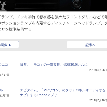
ドランプ、メッキ加飾で存在感を強めたフロントグリルなどで
Dポジションランプを内蔵するディスチャージヘッドランプ、
などを標準装備する
の画像
記事へ
のエコ
日産、「モコ」の一部改良、燃費30.0km/Lに
2013年7月26
年5月17日
ル
ナビタイム、「MRワゴン」のタッチパネルオーディオを
ナビにするiPhoneアプリ
年11月7日
2012年8月28