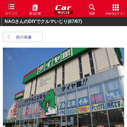
カテゴリ
過去記事
検索
Impressサイト
NAOさんのDIYでクルマいじり
(67/67)
前の画像