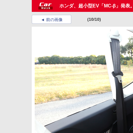
ホンダ、超小型EV「MC-β」発
(10/10)
前の画像