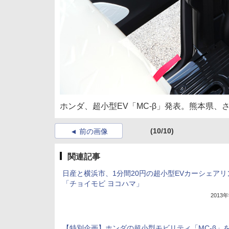
ホンダ、超小型EV「MC-β」発表。熊本県、
(10/10)
前の画像
関連記事
日産と横浜市、1分間20円の超小型EVカーシェアリ
「チョイモビ ヨコハマ」
2013
【特別企画】ホンダの超小型モビリティ「MC-β」