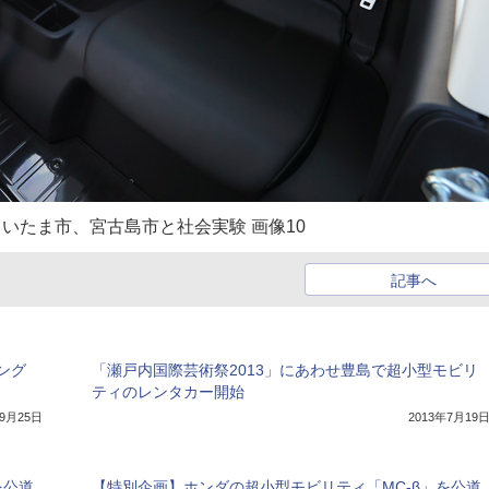
さいたま市、宮古島市と社会実験 画像10
記事へ
ング
「瀬戸内国際芸術祭2013」にあわせ豊島で超小型モビリ
ティのレンタカー開始
年9月25日
2013年7月19
を公道
【特別企画】ホンダの超小型モビリティ「MC-β」を公道