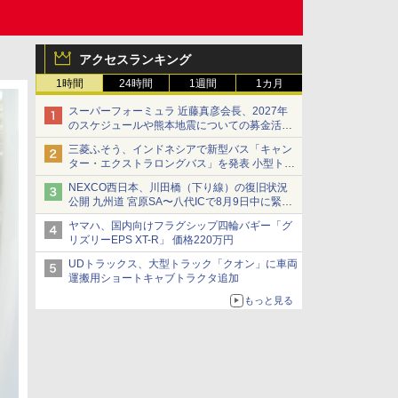
アクセスランキング
1時間
24時間
1週間
1カ月
スーパーフォーミュラ 近藤真彦会長、2027年
のスケジュールや熊本地震についての募金活動
を紹介
三菱ふそう、インドネシアで新型バス「キャン
ター・エクストラロングバス」を発表 小型トラ
ックベースの観光・旅客輸送向けバス
NEXCO西日本、川田橋（下り線）の復旧状況
公開 九州道 宮原SA〜八代ICで8月9日中に緊急
車両を通行可能に
ヤマハ、国内向けフラグシップ四輪バギー「グ
リズリーEPS XT-R」 価格220万円
UDトラックス、大型トラック「クオン」に車両
運搬用ショートキャブトラクタ追加
もっと見る