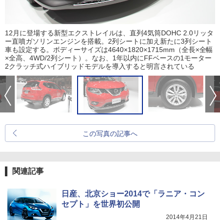
12月に登場する新型エクストレイルは、直列4気筒DOHC 2.0リッタ
ー直噴ガソリンエンジンを搭載。2列シートに加え新たに3列シート
車も設定する。ボディーサイズは4640×1820×1715mm（全長×全幅
×全高、4WD/2列シート）。なお、1年以内にFFベースの1モーター
2クラッチ式ハイブリッドモデルを導入すると明言されている
この写真の記事へ
関連記事
日産、北京ショー2014で「ラニア・コン
セプト」を世界初公開
2014年4月21日