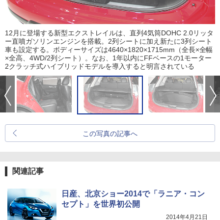
12月に登場する新型エクストレイルは、直列4気筒DOHC 2.0リッタ
ー直噴ガソリンエンジンを搭載。2列シートに加え新たに3列シート
車も設定する。ボディーサイズは4640×1820×1715mm（全長×全幅
×全高、4WD/2列シート）。なお、1年以内にFFベースの1モーター
2クラッチ式ハイブリッドモデルを導入すると明言されている
この写真の記事へ
関連記事
日産、北京ショー2014で「ラニア・コン
セプト」を世界初公開
2014年4月21日