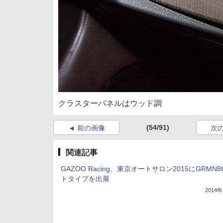
クラスターパネルはウッド調
(54/91)
前の画像
次
関連記事
GAZOO Racing、東京オートサロン2015にGRMN
トタイプを出展
2014