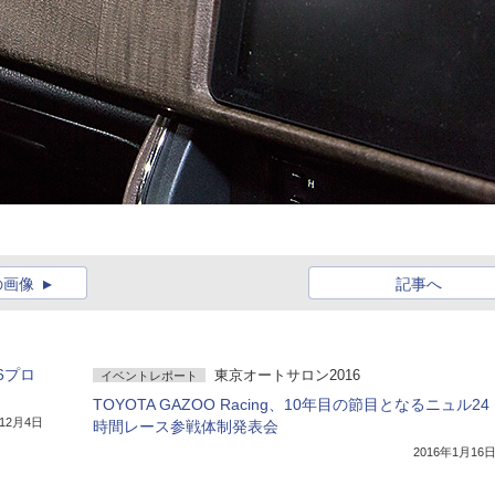
の画像
記事へ
86プロ
東京オートサロン2016
イベントレポート
TOYOTA GAZOO Racing、10年目の節目となるニュル24
年12月4日
時間レース参戦体制発表会
2016年1月16