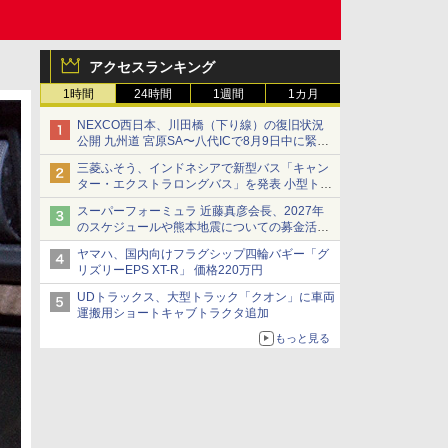
アクセスランキング
1時間
24時間
1週間
1カ月
NEXCO西日本、川田橋（下り線）の復旧状況
公開 九州道 宮原SA〜八代ICで8月9日中に緊急
車両を通行可能に
三菱ふそう、インドネシアで新型バス「キャン
ター・エクストラロングバス」を発表 小型トラ
ックベースの観光・旅客輸送向けバス
スーパーフォーミュラ 近藤真彦会長、2027年
のスケジュールや熊本地震についての募金活動
を紹介
ヤマハ、国内向けフラグシップ四輪バギー「グ
リズリーEPS XT-R」 価格220万円
UDトラックス、大型トラック「クオン」に車両
運搬用ショートキャブトラクタ追加
もっと見る