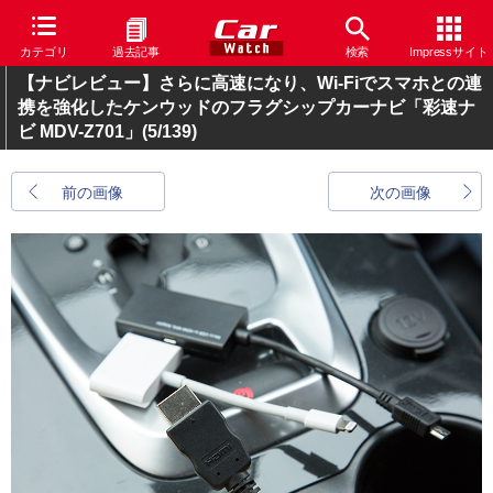
カテゴリ
過去記事
検索
Impressサイト
【ナビレビュー】さらに高速になり、Wi-Fiでスマホとの連
携を強化したケンウッドのフラグシップカーナビ「彩速ナ
ビ MDV-Z701」
(5/139)
前の画像
次の画像