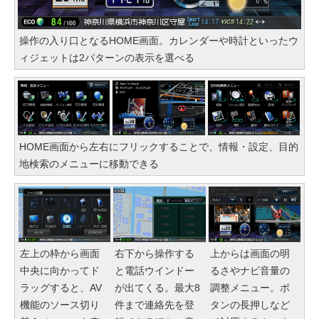
操作の入り口となるHOME画面。カレンダーや時計といったウ
ィジェットは2パターンの表示を選べる
HOME画面から左右にフリックすることで、情報・設定、目的
地検索のメニューに移動できる
左上の枠から画面
右下から操作する
上からは画面の明
中央に向かってド
と電話ウインドー
るさやナビ音量の
ラッグすると、AV
が出てくる。最大8
調整メニュー。ボ
機能のソース切り
件まで連絡先を登
タンの長押しなど