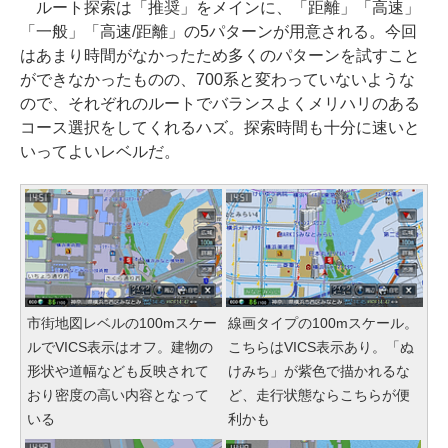
ルート探索は「推奨」をメインに、「距離」「高速」
「一般」「高速/距離」の5パターンが用意される。今回
はあまり時間がなかったため多くのパターンを試すこと
ができなかったものの、700系と変わっていないような
ので、それぞれのルートでバランスよくメリハリのある
コース選択をしてくれるハズ。探索時間も十分に速いと
いってよいレベルだ。
市街地図レベルの100mスケー
線画タイプの100mスケール。
ルでVICS表示はオフ。建物の
こちらはVICS表示あり。「ぬ
形状や道幅なども反映されて
けみち」が紫色で描かれるな
おり密度の高い内容となって
ど、走行状態ならこちらが便
いる
利かも