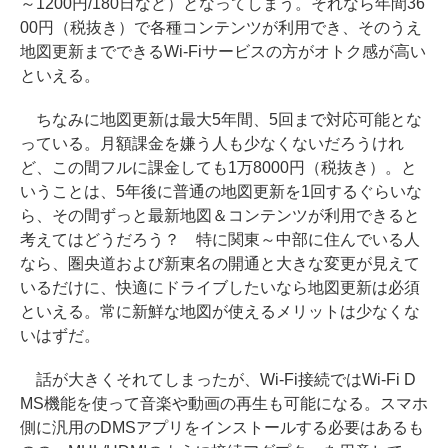
～1200円/180日など）となってしまう。それなら年間36
00円（税抜き）で各種コンテンツが利用でき、そのうえ
地図更新までできるWi-Fiサービスの方がオトク感が高い
といえる。
ちなみに地図更新は最大5年間、5回まで対応可能とな
っている。月額課金を嫌う人も少なくないだろうけれ
ど、この間フルに課金しても1万8000円（税抜き）。と
いうことは、5年後に普通の地図更新を1回するぐらいな
ら、その間ずっと最新地図＆コンテンツが利用できると
考えてはどうだろう？ 特に関東～中部に住んでいる人
なら、圏央道および新東名の開通と大きな変更が見えて
いるだけに、快適にドライブしたいなら地図更新は必須
といえる。常に新鮮な地図が使えるメリットは少なくな
いはずだ。
話が大きくそれてしまったが、Wi-Fi接続ではWi-Fi D
MS機能を使って音楽や動画の再生も可能になる。スマホ
側に汎用のDMSアプリをインストールする必要はあるも