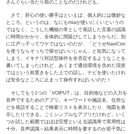
さんぐらい当たり前のことなのだけれども。
さて、肝心の使い勝手はといえば、個人的には微妙な
ところ。というのは、なにもmiaが使いにくいというの
ではなく、こうした機能の常として発話した言葉の認識
に時間がかかり、全体的に間延びしてしまうからだ。別
に江戸っ子ってワケではないのだが、「どうせNaviCon
を使うならそっちで探せばいいじゃん」と短気になって
しまう。イキナリ対話型操作を全否定するようなことを
書いてしまったけれど、あくまで通信環境を含めた現状
ではという前置きをした上での話し。ナビを使いたけれ
ば安全なところに止まって操作すればいいのだ！
そしてもう1つの「VOIPUT」は、目的地などの入力を
音声でするためのアプリ。キーワードや施設名、住所な
どを発話することで検索リストを表示したり、地図を表
示したりできる。ごくシンプルなアプリだけれど、いく
つか試した範囲ではほぼ完璧といえる認識率で実用性は
十分。音声認識～結果表示に時間を要するのが若干気に