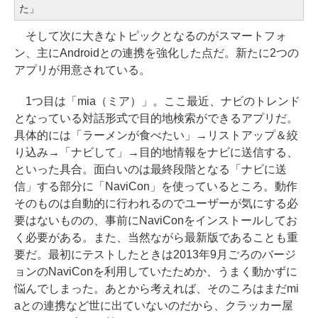
た」
そして次に大きなトピックとなるのがスマートフォ
ン、主にAndroidとの連携を強化した点だ。新たに2つの
アプリが用意されている。
1つ目は「mia（ミア）」。ここ最近、ナビのトレンド
となっている対話形式で目的地検索ができるアプリだ。
具体的には「ラーメンが食べたい」→リストアップ＆絞
り込み→「ナビして」→目的地情報をナビに送信する、
といった具合。面白いのは最終段階となる「ナビに送
信」する部分に「NaviCon」を使っているところ。動作
そのものは自動的に行われるのでユーザーが気にする必
要はないものの、事前にNaviConをインストールしてお
く必要がある。また、当然ながら最新版であることも重
要だ。最初にテストしたときは2013年9月ごろのバージ
ョンのNaviConを利用していたためか、うまく動かずに
悩んでしまった。あとから考えれば、そのころはまだmi
aとの連携など世に出ていないのだから、クラッカー屋