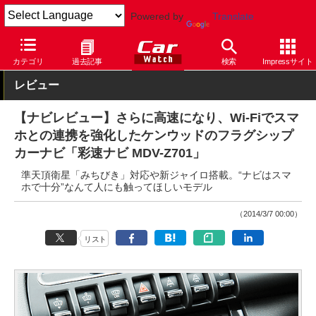
Powered by
Translate
Car Watch
ナビ
ケンウッド
彩速ナビ
カテゴリ
過去記事
検索
Impressサイト
レビュー
【ナビレビュー】さらに高速になり、Wi-Fiでスマ
ホとの連携を強化したケンウッドのフラグシップ
カーナビ「彩速ナビ MDV-Z701」
準天頂衛星「みちびき」対応や新ジャイロ搭載。“ナビはスマ
ホで十分”なんて人にも触ってほしいモデル
（2014/3/7 00:00）
リスト