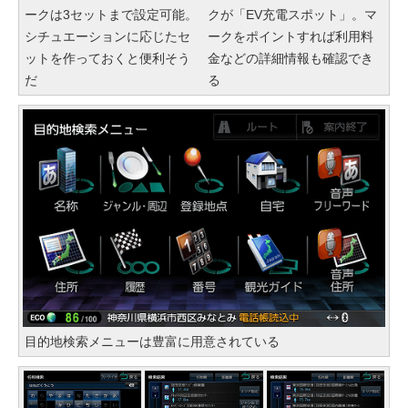
ークは3セットまで設定可能。
クが「EV充電スポット」。マ
シチュエーションに応じたセ
ークをポイントすれば利用料
ットを作っておくと便利そう
金などの詳細情報も確認でき
だ
る
目的地検索メニューは豊富に用意されている