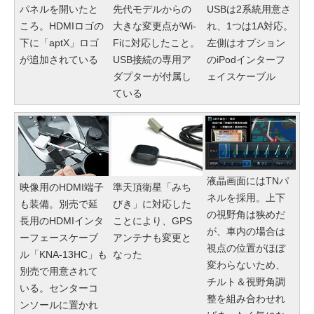
パネルを開いたと
先代モデルからの
USBは2系統用意さ
ころ。HDMIロゴの
大きな変更点がWi-
れ、1つは1A対応。
下に「aptX」ロゴ
Fiに対応したこと。
左側はオプション
が追加されている
USB接続の専用ア
のiPodインターフ
ダプターが付属し
ェイスケーブル
ている
液晶画面にはTNパ
映像用のHDMI端子
準天頂衛星「みち
ネルを採用。上下
も装備。別売で延
びき」に対応した
の視野角は狭めだ
長用のHDMIインタ
ことにより、GPS
が、車内の場合は
ーフェースケーブ
アンテナも変更と
視点の位置がほぼ
ル「KNA-13HC」も
なった
変わらないため、
別売で用意されて
チルト＆視野角調
いる。センターコ
整を組み合わせれ
ンソールに置かれ