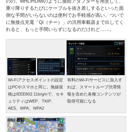
のの、MHL/HDMIのように接続アダプターを用意して、
乗り降りするたびにケーブルを抜き差しするといった面
倒な手間がいらないのは便利でお手軽感が高い。ついで
に無接点充電「Qi（チー）」の汎用車載器まで出してく
れると、もっと手間いらずになるのだけれど……。
Wi-Fiアクセスポイントの設定
有料のWi-Fiサービスに加入す
はPCやスマホと同じ。無線規
れば、スマートループ渋滞情
格はIEEE802.11b/g/nで、セキ
報を含めた各種コンテンツが
ュリティはWEP、TKIP、
取得可能になる
AES、WPA、WPA2