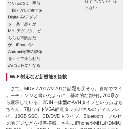
ばまったく気にな
ているのは、手前
らない
（白）がLightning-
Digital AVアダプ
タ、奥（黒）が
MHLアダプタ。ど
ちらも市販品だ
が、iPhoneや
Android端末の映像
をナビで楽しむた
めには必要となる
Wi-Fi対応など新機能を搭載
さて、MDV-Z701W/Z701に話題を戻そう。冒頭でマイ
ナーチェンジと書いたように、基本的な部分は700系か
ら継承している。2DIN一体型のAVNタイプという点はも
ちろん、7型ワイドVGA静電タッチパネルのディスプレ
イ、16GB SSD、CD/DVDドライブ、Bluetooth、フルセ
グ地デジなどを標準搭載。さらにiPhoneやMHL/HDMI/U