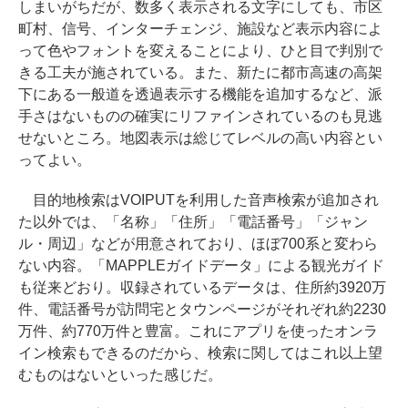
しまいがちだが、数多く表示される文字にしても、市区
町村、信号、インターチェンジ、施設など表示内容によ
って色やフォントを変えることにより、ひと目で判別で
きる工夫が施されている。また、新たに都市高速の高架
下にある一般道を透過表示する機能を追加するなど、派
手さはないものの確実にリファインされているのも見逃
せないところ。地図表示は総じてレベルの高い内容とい
ってよい。
目的地検索はVOIPUTを利用した音声検索が追加され
た以外では、「名称」「住所」「電話番号」「ジャン
ル・周辺」などが用意されており、ほぼ700系と変わら
ない内容。「MAPPLEガイドデータ」による観光ガイド
も従来どおり。収録されているデータは、住所約3920万
件、電話番号が訪問宅とタウンページがそれぞれ約2230
万件、約770万件と豊富。これにアプリを使ったオンラ
イン検索もできるのだから、検索に関してはこれ以上望
むものはないといった感じだ。