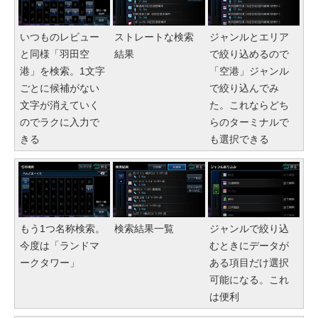
いつものレビュー
ストレートな検索
ジャンルとエリア
と同様「羽田空
結果
で絞り込めるので
港」を検索。1文字
「空港」ジャンル
ごとに候補がない
で絞り込んでみ
文字が消えていく
た。これならどち
のでラクに入力で
らのターミナルで
きる
も選択できる
もう1つ名称検索。
検索結果一覧
ジャンルで絞り込
今度は「ランドマ
むときにデータが
ークタワー」
ある項目だけ選択
可能になる。これ
は便利