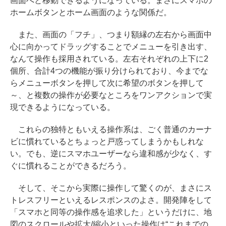
画面へと移動できるようになっている。まさにスマホの
ホームボタンとホーム画面のような関係だ。
また、画面の「フチ」、つまり額縁の左右から画面中
心に向かってドラッグすることでメニューを引き出す、
なんて操作も採用されている。左右それぞれの上下に2
個所、合計4つの機能が振り分けられており、今までな
らメニューボタンを押して次に希望のボタンを押して
～、と複数の操作が必要なところをワンアクションで実
現できるようになっている。
これらの独特ともいえる操作系は、ごく普通のカーナ
ビに慣れているとちょっと戸惑ってしまうかもしれな
い。でも、逆にスマホユーザーなら違和感が少なく、す
ぐに慣れることができるだろう。
そして、そこから実際に操作して驚くのが、まさにス
トレスフリーといえるレスポンスのよさ。開発陣をして
「スマホと同等の操作感を追求した」というだけに、地
図のスクロールや拡大/縮小といった操作は“これまでの