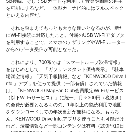
SB接続、そしてSDカードを利用して音楽や動画の再生
を可能にするなど、一体型カーナビ的にはフルスペック
といえる内容だ。
それを踏まえてもっとも大きな違いとなるのが、新た
にWi-Fi接続に対応したこと。付属のUSB Wi-Fiアダプタ
を利用することで、スマホのテザリングやWi-Fiルーター
からのデータ受信が可能となった。
これにより、700系では「スマートループ渋滞情報」
をはじめとして、「ガソリンスタンド価格表示」「駐車
場満空情報」「天気予報情報」など「KENWOOD Drive I
nfo.」アプリを使って提供（一部有償）されていた情報
は、「KENWOOD MapFan Club会員限定Wi-Fiサービス
（以下Wi-Fiサービス）」に統一。月々300円（税抜き）
の会費が必要となるものの、1年以上の継続利用で地図
をダウンロードしての年次更新が無料になる。もちろ
ん、KENWOOD Drive Info.アプリを使うことも可能だけ
れど、渋滞情報など一部コンテンツは有料（200円/10日