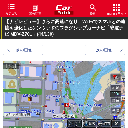
カテゴリ
過去記事
検索
Impressサイト
【ナビレビュー】さらに高速になり、Wi-Fiでスマホとの連
携を強化したケンウッドのフラグシップカーナビ「彩速ナ
ビ MDV-Z701」
(44/139)
前の画像
次の画像