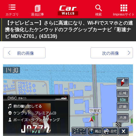
カテゴリ
過去記事
検索
Impressサイト
【ナビレビュー】さらに高速になり、Wi-Fiでスマホとの連
携を強化したケンウッドのフラグシップカーナビ「彩速ナ
ビ MDV-Z701」
(43/139)
前の画像
次の画像