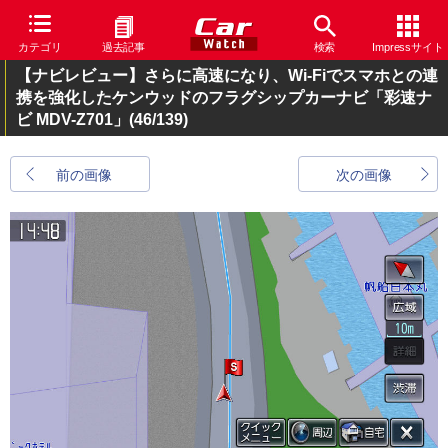
カテゴリ
過去記事
検索
Impressサイト
【ナビレビュー】さらに高速になり、Wi-Fiでスマホとの連
携を強化したケンウッドのフラグシップカーナビ「彩速ナ
ビ MDV-Z701」
(46/139)
前の画像
次の画像