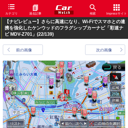
カテゴリ
過去記事
検索
Impressサイト
【ナビレビュー】さらに高速になり、Wi-Fiでスマホとの連
携を強化したケンウッドのフラグシップカーナビ「彩速ナ
ビ MDV-Z701」
(22/139)
前の画像
次の画像