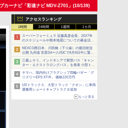
ーナビ「彩速ナビ MDV-Z701」
(10/139)
アクセスランキング
1時間
24時間
1週間
1カ月
スーパーフォーミュラ 近藤真彦会長、2027年
のスケジュールや熊本地震についての募金活動
を紹介
NEXCO西日本、川田橋（下り線）の復旧状況
公開 九州道 宮原SA〜八代ICで8月9日中に緊急
車両を通行可能に
三菱ふそう、インドネシアで新型バス「キャン
ター・エクストラロングバス」を発表 小型トラ
ックベースの観光・旅客輸送向けバス
ヤマハ、国内向けフラグシップ四輪バギー「グ
リズリーEPS XT-R」 価格220万円
UDトラックス、大型トラック「クオン」に車両
運搬用ショートキャブトラクタ追加
もっと見る