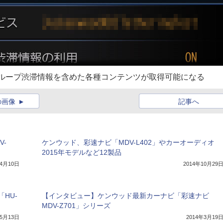
ートループ渋滞情報を含めた各種コンテンツが取得可能になる
の画像
記事へ
V-
ケンウッド、彩速ナビ「MDV-L402」やカーオーディオ
2015年モデルなど12製品
年4月10日
2014年10月29
HU-
【インタビュー】ケンウッド最新カーナビ「彩速ナビ
MDV-Z701」シリーズ
年5月13日
2014年3月19