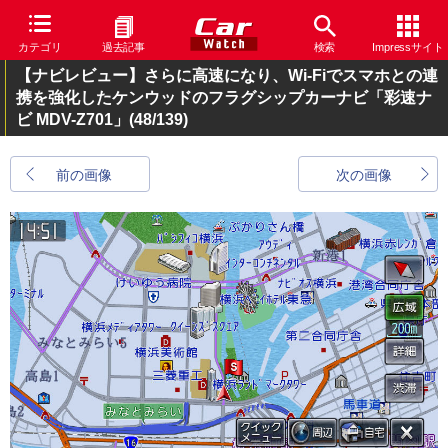
カテゴリ
過去記事
検索
Impressサイト
【ナビレビュー】さらに高速になり、Wi-Fiでスマホとの連
携を強化したケンウッドのフラグシップカーナビ「彩速ナ
ビ MDV-Z701」
(48/139)
前の画像
次の画像