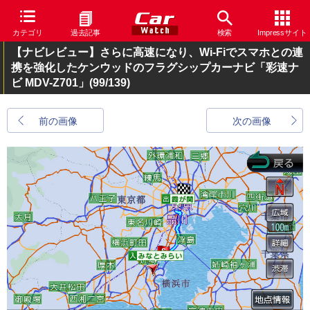
カテゴリ
過去記事
検索
Impressサイト
【ナビレビュー】さらに高速になり、Wi-Fiでスマホとの連
携を強化したケンウッドのフラグシップカーナビ「彩速ナ
ビ MDV-Z701」
(99/139)
前の画像
次の画像