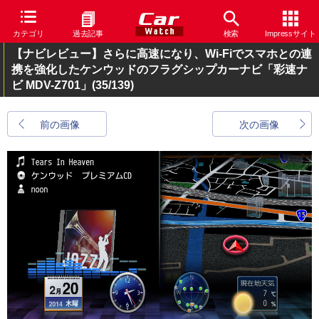
カテゴリ
過去記事
検索
Impressサイト
【ナビレビュー】さらに高速になり、Wi-Fiでスマホとの連
携を強化したケンウッドのフラグシップカーナビ「彩速ナ
ビ MDV-Z701」
(35/139)
前の画像
次の画像